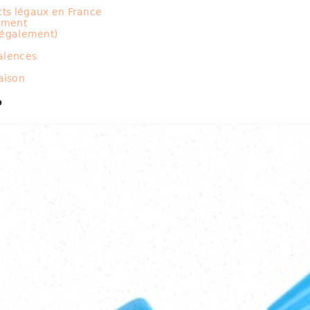
cts légaux en France
ement
légalement)
alences
raison
?