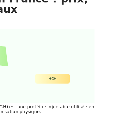
aux
HGH
H) est une protéine injectable utilisée en
misation physique.