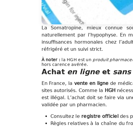
La Somatropine, mieux connue so
naturellement par l’hypophyse. En méd
insuffisances hormonales chez l’adu
réfrigéré et un suivi strict.
À noter :
la HGH est un
produit pharmaceu
hors carence avérée.
Achat
en ligne
et
sans
En France, la
vente en ligne
de médica
sites autorisés. Comme la
HGH
nécess
est illégal. L’achat doit se faire via
validée par un pharmacien.
Consultez le
registre officiel
des p
Règles relatives à la chaîne du fr