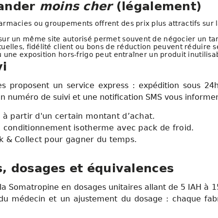
mander
moins cher
(légalement)
armacies ou groupements offrent des prix plus attractifs sur
sur un même site autorisé permet souvent de négocier un tari
elles, fidélité client ou bons de réduction peuvent réduire s
u une exposition hors-frigo peut entraîner un produit inutilis
i
 proposent un service express : expédition sous 24h 
 numéro de suivi et une notification SMS vous informe
ts à partir d'un certain montant d’achat.
 conditionnement isotherme avec pack de froid.
ck & Collect pour gagner du temps.
, dosages et équivalences
 la Somatropine en dosages unitaires allant de 5 IAH à 
du médecin et un ajustement du dosage : chaque fabrica