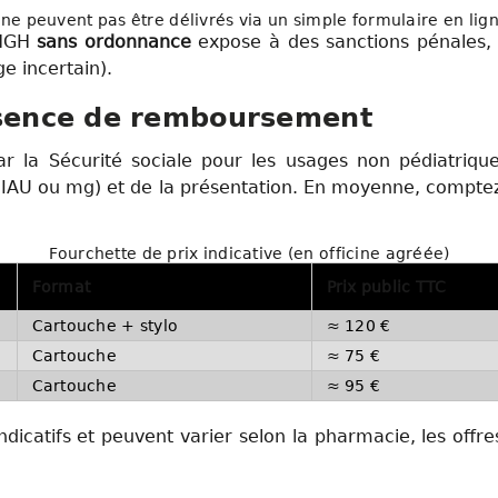
ne peuvent pas être délivrés via un simple formulaire en lig
 HGH
sans ordonnance
expose à des sanctions pénales, à
e incertain).
bsence de remboursement
r la Sécurité sociale pour les usages non pédiatriqu
IAU ou mg) et de la présentation. En moyenne, comptez
Fourchette de prix indicative (en officine agréée)
Format
Prix public TTC
Cartouche + stylo
≈ 120 €
Cartouche
≈ 75 €
Cartouche
≈ 95 €
dicatifs et peuvent varier selon la pharmacie, les offr