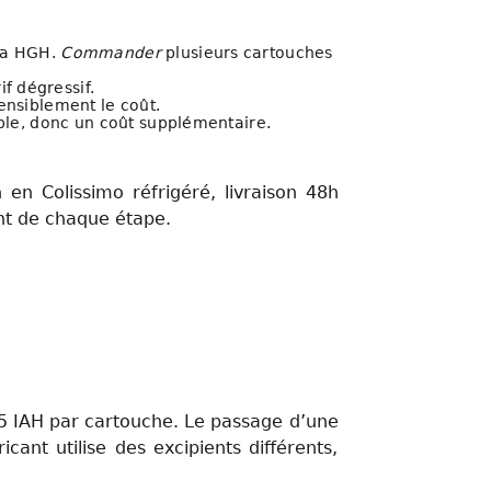
 la HGH.
Commander
plusieurs cartouches
f dégressif.
ensiblement le coût.
able, donc un coût supplémentaire.
en Colissimo réfrigéré, livraison 48h
nt de chaque étape.
15 IAH par cartouche. Le passage d’une
nt utilise des excipients différents,