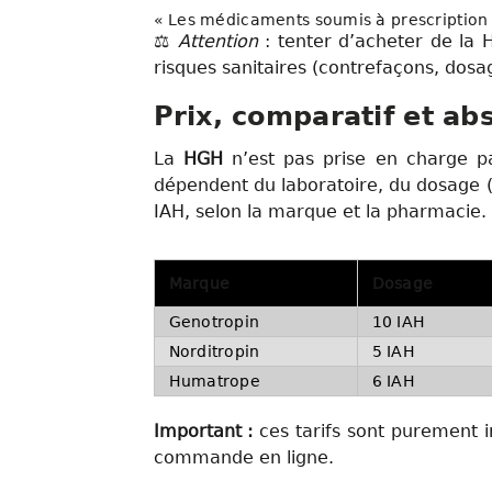
« Les médicaments soumis à prescription 
⚖️
Attention
: tenter d’acheter de la
risques sanitaires (contrefaçons, dosag
Prix, comparatif et a
La
HGH
n’est pas prise en charge pa
dépendent du laboratoire, du dosage (
IAH, selon la marque et la pharmacie.
Marque
Dosage
Genotropin
10 IAH
Norditropin
5 IAH
Humatrope
6 IAH
Important :
ces tarifs sont purement in
commande en ligne.