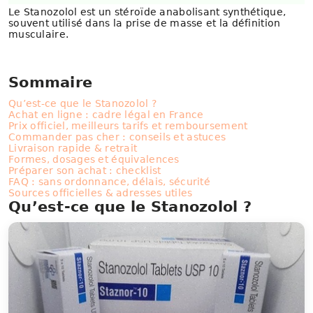
Le Stanozolol est un stéroïde anabolisant synthétique,
souvent utilisé dans la prise de masse et la définition
musculaire.
Sommaire
Qu’est-ce que le Stanozolol ?
Achat en ligne : cadre légal en France
Prix officiel, meilleurs tarifs et remboursement
Commander pas cher : conseils et astuces
Livraison rapide & retrait
Formes, dosages et équivalences
Préparer son achat : checklist
FAQ : sans ordonnance, délais, sécurité
Sources officielles & adresses utiles
Qu’est-ce que le Stanozolol ?