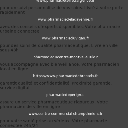
www.pharmacieterredargence.fr
pour un suivi personnalisé de vos soins. Livré à votre porte
rapidement
www.pharmaciedelacayenne.fr
avec des conseils d'experts disponibles. Votre pharmacie
urbaine connectée
www.pharmacieduvigan.fr
pour des soins de qualité pharmaceutique. Livré en ville
sous 48h
pharmacieducentre-montval-sur-loir
vous accompagne avec bienveillance. Votre pharmacien
local en ligne
https://www.pharmaciedebressols.fr
garantit qualité et confidentialité. Proximité garantie,
service digital
pharmaciedeperignat
assure un service pharmaceutique rigoureux. Votre
pharmacien de ville en ligne
www.centre-commercial-champdeniers.fr
pour votre santé prise au sérieux. Votre pharmacie
connectée 24h/24