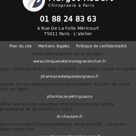
Chiropraxie à Paris
01 88 24 83 63
6 Rue De La Folie Méricourt
75011 Paris - L'atelier
Plan du site
Mentions légales
Politique de confidentialité
Votre pharmacien local en ligne
www.cliniqueveterinairegravenchon.fr
pour votre santé en toute sérénité. Livraison locale et rapide
pharmaciedelapostevigneux.fr
assure un accompagnement bienveillant. Au coin de votre
rue, en ligne
pharmacie-petri-guasco
offre une écoute attentive et professionnelle. Votre
pharmacie de proximité en ligne
dr-chassain.fr
pour un conseil pharmaceutique de proximité. Livraison
dans votre ville