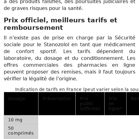
à des produits falsifiés, des poursuites judiciaires et
de graves risques pour la santé.
Prix officiel, meilleurs tarifs et
remboursement
Il n’existe pas de prise en charge par la Sécurité
sociale pour le Stanozolol en tant que médicament
de confort sportif. Les tarifs dépendent du
laboratoire, du dosage et du conditionnement. Les
offres commerciales des pharmacies en ligne
peuvent proposer des remises, mais il faut toujours
vérifier la légalité de l’origine.
Indication de tarifs en France (peut varier selon la sou
Dosage
Présentation
Prix
Prix
Re
public
en
(officine)
ligne*
10 mg
50
comprimés