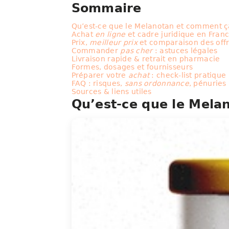
Sommaire
Qu’est-ce que le Melanotan et comment 
Achat
en ligne
et cadre juridique en Fran
Prix,
meilleur prix
et comparaison des off
Commander
pas cher
: astuces légales
Livraison rapide & retrait en pharmacie
Formes, dosages et fournisseurs
Préparer votre
achat
: check-list pratique
FAQ : risques,
sans ordonnance
, pénuries
Sources & liens utiles
Qu’est-ce que le Mela