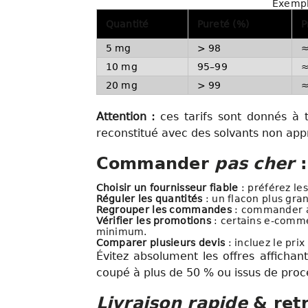
Exemple
Quantité
Pureté (%)
P
5 mg
> 98
≈
10 mg
95–99
≈
20 mg
> 99
≈
Attention :
ces tarifs sont donnés à ti
reconstitué avec des solvants non app
Commander
pas cher
:
Choisir un fournisseur fiable
: préférez les
Réguler les quantités
: un flacon plus gra
Regrouper les commandes
: commander av
Vérifier les promotions
: certains e-comme
minimum.
Comparer plusieurs devis
: incluez le pri
Évitez absolument les offres afficha
coupé à plus de 50 % ou issus de proc
Livraison rapide
& retr