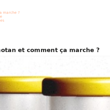
ça marche ?
ce
res
notan et comment ça marche ?