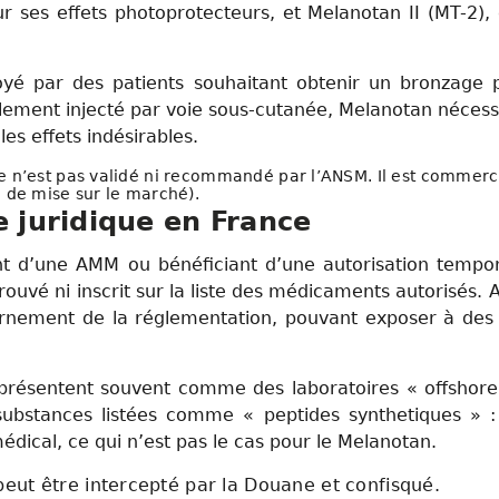
ur ses effets photoprotecteurs, et Melanotan II (MT-2),
oyé par des patients souhaitant obtenir un bronzage 
lement injecté par voie sous-cutanée, Melanotan nécess
les effets indésirables.
 n’est pas validé ni recommandé par l’ANSM. Il est commerci
n de mise sur le marché).
 juridique en France
nt d’une AMM ou bénéficiant d’une autorisation tempor
ouvé ni inscrit sur la liste des médicaments autorisés.
rnement de la réglementation, pouvant exposer à des p
résentent souvent comme des laboratoires « offshore »
substances listées comme « peptides synthetiques » : l
édical, ce qui n’est pas le cas pour le Melanotan.
eut être intercepté par la Douane et confisqué.