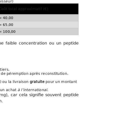
nisseur)
Coût total approximatif (€)
≈ 40,00
≈ 65,00
≈ 100,00
 faible concentration ou un peptide
tiers.
 de péremption après reconstitution.
 ou la livraison
gratuite
pour un montant
r un achat
à l’international
.
g), car cela signifie souvent peptide
n.