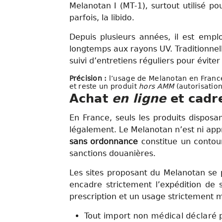
Melanotan I (MT-1), surtout utilisé po
parfois, la libido.
Depuis plusieurs années, il est empl
longtemps aux rayons UV. Traditionnel
suivi d’entretiens réguliers pour éviter 
Précision :
l’usage de Melanotan en France
et reste un produit
hors AMM
(autorisatio
Achat
en ligne
et cadre
En France, seuls les produits disposa
légalement. Le Melanotan n’est ni appr
sans ordonnance
constitue un contou
sanctions douanières.
Les sites proposant du Melanotan se p
encadre strictement l’expédition de 
prescription et un usage strictement m
Tout import non médical déclaré p