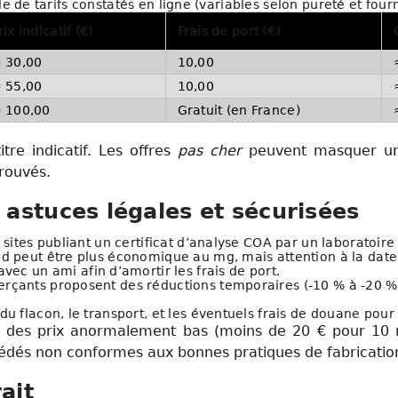
 de tarifs constatés en ligne (variables selon pureté et four
rix indicatif (€)
Frais de port (€)
 30,00
10,00
 55,00
10,00
 100,00
Gratuit (en France)
tre indicatif. Les offres
pas cher
peuvent masquer une
rouvés.
 astuces légales et sécurisées
 sites publiant un certificat d’analyse COA par un laboratoire 
nd peut être plus économique au mg, mais attention à la date
ec un ami afin d’amortir les frais de port.
rçants proposent des réductions temporaires (-10 % à -20 %)
x du flacon, le transport, et les éventuels frais de douane pou
nt des prix anormalement bas (moins de 20 € pour 10 m
édés non conformes aux bonnes pratiques de fabricatio
ait