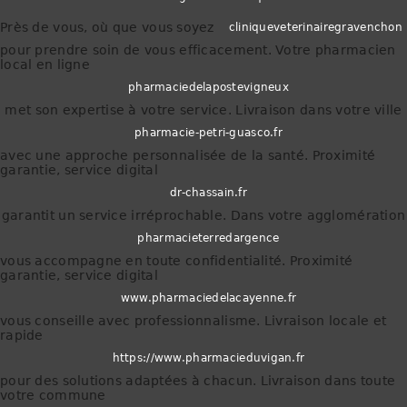
Près de vous, où que vous soyez
cliniqueveterinairegravenchon
pour prendre soin de vous efficacement. Votre pharmacien
local en ligne
pharmaciedelapostevigneux
met son expertise à votre service. Livraison dans votre ville
pharmacie-petri-guasco.fr
avec une approche personnalisée de la santé. Proximité
garantie, service digital
dr-chassain.fr
garantit un service irréprochable. Dans votre agglomération
pharmacieterredargence
vous accompagne en toute confidentialité. Proximité
garantie, service digital
www.pharmaciedelacayenne.fr
vous conseille avec professionnalisme. Livraison locale et
rapide
https://www.pharmacieduvigan.fr
pour des solutions adaptées à chacun. Livraison dans toute
votre commune