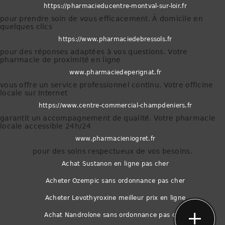
https://pharmacieducentre-montval-sur-loir.fr
pour prendre soin de vous efficacement. À domicile en
quelques clics
https://www.pharmaciedebressols.fr
pour des réponses adaptées à vos questions. Votre
pharmacie de proximité en ligne
www.pharmaciedeperignat.fr
vous offre un service professionnel continu. Votre officine
locale sur Internet
https://www.centre-commercial-champdeniers.fr
garantit un accompagnement de qualité. Votre pharmacie
locale accessible 24h/24
www.pharmacieniogret.fr
pour des soins respectueux de vos besoins.
Achat Sustanon en ligne pas cher
Acheter Ozempic sans ordonnance pas cher
phone
Acheter Levothyroxine meilleur prix en ligne
Achat Nandrolone sans ordonnance pas cher
mail