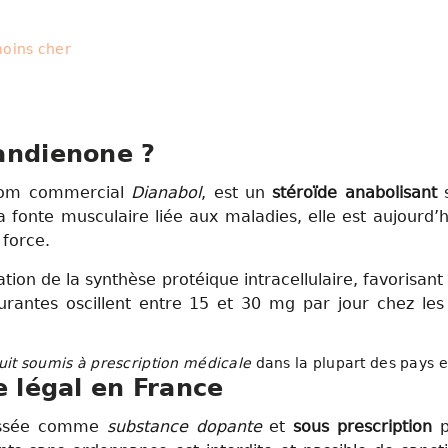
oins cher
andienone ?
 nom commercial
Dianabol
, est un
stéroïde anabolisant
s
a fonte musculaire liée aux maladies, elle est aujourd’h
 force.
n de la synthèse protéique intracellulaire, favorisant la
urantes oscillent entre 15 et 30 mg par jour chez le
uit soumis à prescription médicale
dans la plupart des pays 
e légal en France
assée comme
substance dopante
et
sous prescription
p