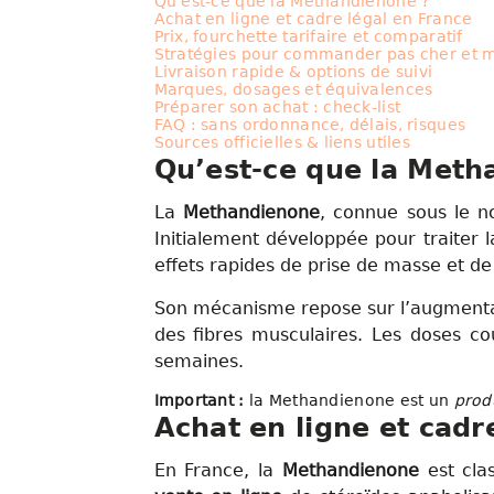
Qu’est-ce que la Methandienone ?
Achat en ligne et cadre légal en France
Prix, fourchette tarifaire et comparatif
Stratégies pour commander pas cher et m
Livraison rapide & options de suivi
Marques, dosages et équivalences
Préparer son achat : check-list
FAQ : sans ordonnance, délais, risques
Sources officielles & liens utiles
Qu’est-ce que la Meth
La
Methandienone
, connue sous le
Initialement développée pour traiter l
effets rapides de prise de masse et de
Son mécanisme repose sur l’augmentatio
des fibres musculaires. Les doses co
semaines.
Important :
la Methandienone est un
prod
Achat en ligne et cadr
En France, la
Methandienone
est cl