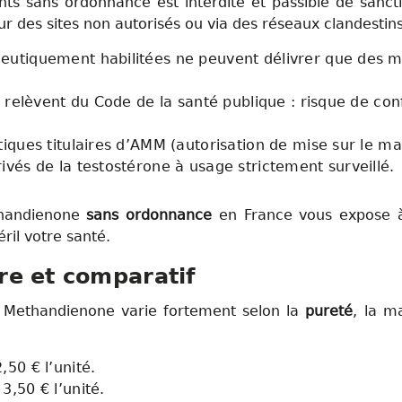
nts sans ordonnance est interdite et passible de sanct
 sur des sites non autorisés ou via des réseaux clandestins
eutiquement habilitées ne peuvent délivrer que des m
e relèvent du Code de la santé publique : risque de con
iques titulaires d’AMM (autorisation de mise sur le ma
vés de la testostérone à usage strictement surveillé.
handienone
sans ordonnance
en France vous expose à 
ril votre santé.
ire et comparatif
 Methandienone varie fortement selon la
pureté
, la m
50 € l’unité.
,50 € l’unité.