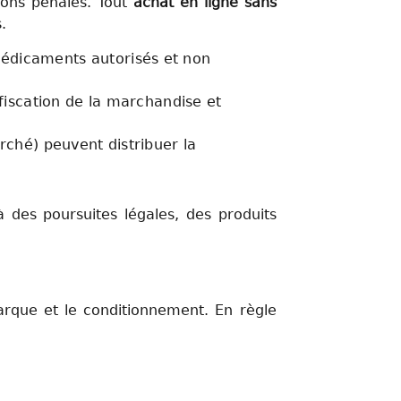
ions pénales. Tout
achat en ligne
sans
.
édicaments autorisés et non
fiscation de la marchandise et
rché) peuvent distribuer la
des poursuites légales, des produits
arque et le conditionnement. En règle