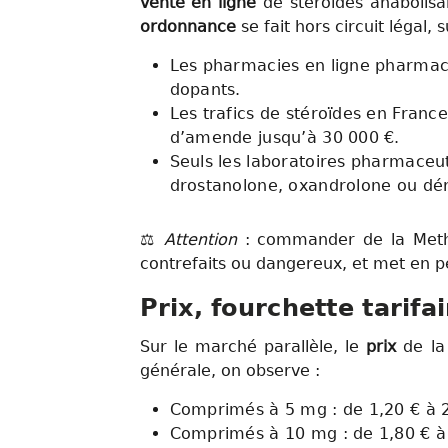
vente en ligne
de stéroïdes anabolisa
ordonnance
se fait hors circuit légal,
Les pharmacies en ligne pharmac
dopants.
Les trafics de stéroïdes en Franc
d’amende jusqu’à 30 000 €.
Seuls les laboratoires pharmaceut
drostanolone, oxandrolone ou déri
⚖️
Attention
: commander de la Met
contrefaits ou dangereux, et met en pé
Prix, fourchette tarifa
Sur le marché parallèle, le
prix
de la
générale, on observe :
Comprimés à 5 mg : de 1,20 € à 2,
Comprimés à 10 mg : de 1,80 € à 3