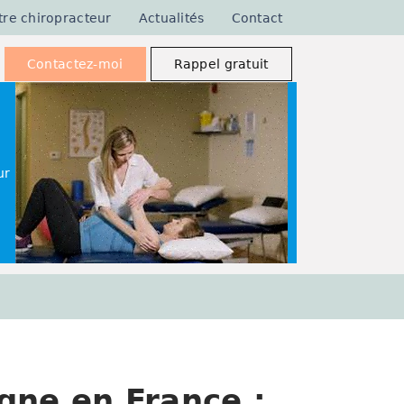
tre chiropracteur
Actualités
Contact
Contactez-moi
Rappel gratuit
ur
gne en France :