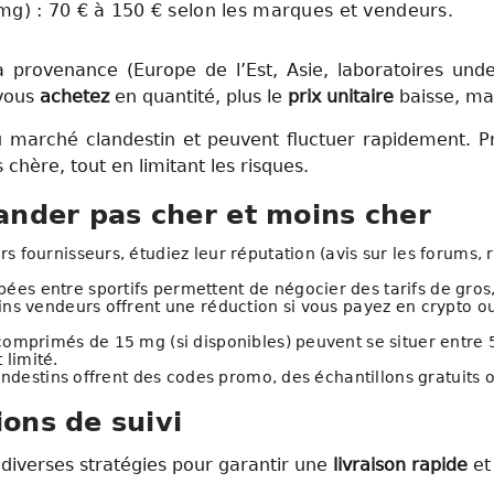
g) : 70 € à 150 € selon les marques et vendeurs.
a provenance (Europe de l’Est, Asie, laboratoires unde
 vous
achetez
en quantité, plus le
prix unitaire
baisse, mai
 du marché clandestin et peuvent fluctuer rapidement. 
 chère, tout en limitant les risques.
nder pas cher et moins cher
s fournisseurs, étudiez leur réputation (avis sur les forums, re
.
es entre sportifs permettent de négocier des tarifs de gros
ins vendeurs offrent une réduction si vous payez en crypto ou 
comprimés de 15 mg (si disponibles) peuvent se situer entre 
limité.
landestins offrent des codes promo, des échantillons gratuits 
ions de suivi
 diverses stratégies pour garantir une
livraison rapide
et 