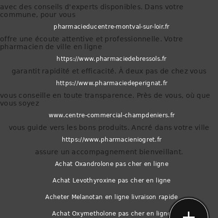
avec des conseils d'experts disponibles. Dans votre
commune, pour vous
pharmacieducentre-montval-sur-loir.fr
offre une écoute attentive et professionnelle. Votre
pharmacien de ville en ligne
https://www.pharmaciedebressols.fr
garantit rapidité et efficacité. À deux pas de chez vous
https://www.pharmaciedeperignat.fr
vous conseille en toute transparence. Près de vous, où que
vous soyez
www.centre-commercial-champdeniers.fr
vous guide vers les bons produits. Ancré dans votre ville
https://www.pharmacieniogret.fr
assure un accompagnement bienveillant.
Achat Oxandrolone pas cher en ligne
Achat Levothyroxine pas cher en ligne
phone
Acheter Melanotan en ligne livraison rapide
Achat Oxymetholone pas cher en ligne