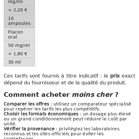
mg/ml
≈ 2,20 €
10
ampoules
Flacon
oral
50 mg/ml
≈ 1,80 €
30 ml
Ces tarifs sont fournis à titre indicatif : le
prix
exact
dépend du fournisseur et de la qualité du produit.
Comment acheter
moins cher
?
Comparer les offres
: utilisez un comparateur spécialisé
pour repérer les tarifs les plus compétitifs.
Choisir les formats économiques
: un dosage plus élevé
ou un grand conditionnement peut réduire le coût par
unité.
Vérifier la provenance
: privilégiez les laboratoires
reconnus et les sites officiels pour éviter les
contrefaçons.