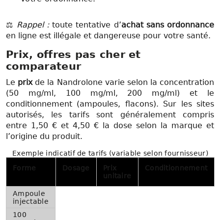
⚖️
Rappel :
toute tentative d’
achat sans ordonnance
en ligne est illégale et dangereuse pour votre santé.
Prix, offres pas cher et
comparateur
Le
prix
de la Nandrolone varie selon la concentration
(50 mg/ml, 100 mg/ml, 200 mg/ml) et le
conditionnement (ampoules, flacons). Sur les sites
autorisés, les tarifs sont généralement compris
entre 1,50 € et 4,50 € la dose selon la marque et
l’origine du produit.
Exemple indicatif de tarifs (variable selon fournisseur)
Forme
Dosage
Prix
Conditionnement
unitaire
Ampoule
injectable
100