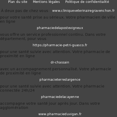
Plan du site
Mentions légales
Politique de confidentialité
À deux pas de chez vous
www.cliniqueveterinairegravenchon.fr
pour votre santé prise au sérieux. Votre pharmacien de ville
en ligne
pharmaciedelapostevigneux
vous offre un service professionnel continu. Dans votre
département, pour vous
https://pharmacie-petri-guasco.fr
pour une santé suivie avec attention. Votre pharmacie de
proximité en ligne
dr-chassain
avec un accompagnement personnalisé. Votre pharmacie
de proximité en ligne
pharmacieterredargence
pour une santé suivie avec attention. Votre pharmacie
connectée 24h/24
pharmaciedelacayenne
accompagne votre santé jour après jour. Dans votre
agglomération
www.pharmacieduvigan.fr