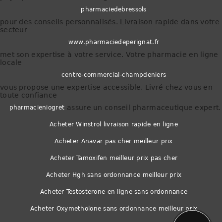
pharmaciedebressols
pour des conseils personnalisés. Livraison rapide dans votre
secteur
www.pharmaciedeperignat.fr
met son expertise à votre service. Votre pharmacie en ligne
locale
centre-commercial-champdeniers
vous propose une expertise accessible. Livré chez vous en
toute confiance
assure un conseil pharmaceutique expert.
pharmacieniogret
Acheter Winstrol livraison rapide en ligne
Acheter Anavar pas cher meilleur prix
Acheter Tamoxifen meilleur prix pas cher
Acheter Hgh sans ordonnance meilleur prix
Acheter Testosterone en ligne sans ordonnance
phone
Acheter Oxymetholone sans ordonnance meilleur prix