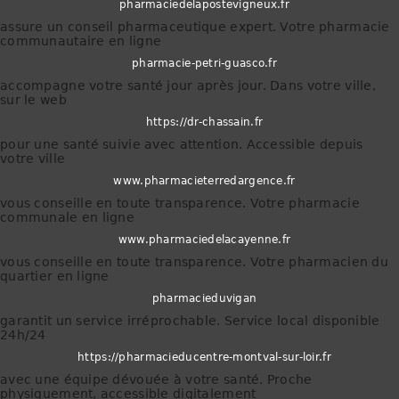
pharmaciedelapostevigneux.fr
assure un conseil pharmaceutique expert. Votre pharmacie
communautaire en ligne
pharmacie-petri-guasco.fr
accompagne votre santé jour après jour. Dans votre ville,
sur le web
https://dr-chassain.fr
pour une santé suivie avec attention. Accessible depuis
votre ville
www.pharmacieterredargence.fr
vous conseille en toute transparence. Votre pharmacie
communale en ligne
www.pharmaciedelacayenne.fr
vous conseille en toute transparence. Votre pharmacien du
quartier en ligne
pharmacieduvigan
garantit un service irréprochable. Service local disponible
24h/24
https://pharmacieducentre-montval-sur-loir.fr
avec une équipe dévouée à votre santé. Proche
physiquement, accessible digitalement