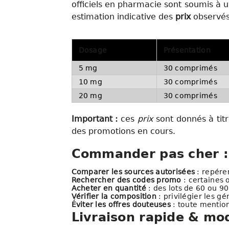
officiels en pharmacie sont soumis à 
estimation indicative des
prix
observés
Dosage
Présentation
5 mg
30 comprimés
10 mg
30 comprimés
20 mg
30 comprimés
Important :
ces
prix
sont donnés à titr
des promotions en cours.
Commander pas cher : 
Comparer les sources autorisées
: repérer
Rechercher des codes promo
: certaines o
Acheter en quantité
: des lots de 60 ou 9
Vérifier la composition
: privilégier les g
Éviter les offres douteuses
: toute mentio
Livraison rapide & mod