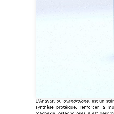
L’Anavar, ou
oxandrolone
, est un sté
synthèse protéique, renforcer la mu
(cachexie, ostéoporose), il est désor