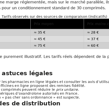
une marge réglementée, mais sur le marché parallèle, ils
 pour un conditionnement standard de 30 comprimés.
Tarifs observés sur des sources de comparaison (indicatifs)
Prix moyen
Prix
moins c
≈ 35 €
≈ 28 €
≈ 45 €
≈ 37 €
≈ 75 €
≈ 60 €
e purement illustratif. Les tarifs réels dépendent de la 
astuces légales
 les pharmacies en ligne légales et consulter les avis d’utilis
fficines en ligne proposent des remises fidélité.
0 comprimés peuvent réduire le
prix unitaire
.
énériques d’oxandrolone autorisés en France.
n « pas cher sans ordonnance » est suspecte.
es de distribution