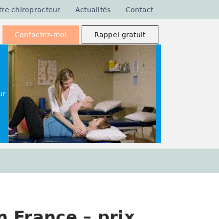
tre chiropracteur
Actualités
Contact
Contactez-moi
Rappel gratuit
ur
 France – prix,