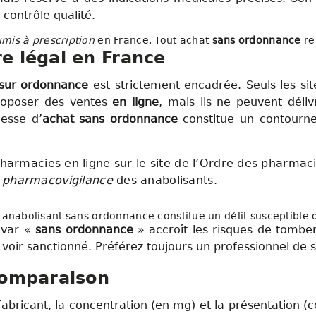
 contrôle qualité.
is à prescription
en France. Tout achat
sans ordonnance
re
re légal en France
sur ordonnance
est strictement encadrée. Seuls les si
roposer des ventes
en ligne
, mais ils ne peuvent déli
esse d’
achat sans ordonnance
constitue un contourne
 pharmacies en ligne sur le site de l’Ordre des pharmac
a
pharmacovigilance
des anabolisants.
e anabolisant sans ordonnance constitue un délit susceptible 
avar «
sans ordonnance
» accroît les risques de tomber
 voir sanctionné. Préférez toujours un professionnel de 
 comparaison
 fabricant, la concentration (en mg) et la présentation (